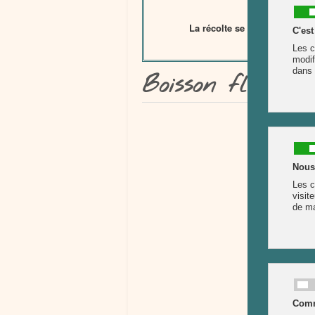
La récolte se fait en mars. B
Boisson florale