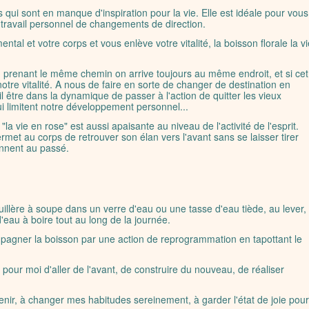
qui sont en manque d'inspiration pour la vie. Elle est idéale pour vous
travail personnel de changements de direction.
ntal et votre corps et vous enlève votre vitalité, la boisson florale la v
prenant le même chemin on arrive toujours au même endroit, et si cet
notre vitalité. A nous de faire en sorte de changer de destination en
 être dans la dynamique de passer à l'action de quitter les vieux
i limitent notre développement personnel...
"la vie en rose" est aussi apaisante au niveau de l'activité de l'esprit.
met au corps de retrouver son élan vers l'avant sans se laisser tirer
iennent au passé.
cuillère à soupe dans un verre d'eau ou une tasse d'eau tiède, au lever,
d'eau à boire tout au long de la journée.
mpagner la boisson par une action de reprogrammation en tapottant le
t pour moi d'aller de l'avant, de construire du nouveau, de réaliser
avenir, à changer mes habitudes sereinement, à garder l'état de joie pour