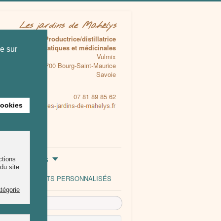
Les jardins de Mahélys
Productrice/distillatrice
Plantes aromatiques et médicinales
Vulmix
73700 Bourg-Saint-Maurice
Savoie
07 81 89 85 62
tre
LES HUILES
PRODUITS PERSONNALISÉS
Rechercher