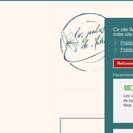
At
ACCUEIL