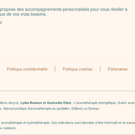
vous propose des accompagnements personnalisés pour vous révéler à
ue de vos vrais besoins.
t
Politique confidentialité
Politique cookies
Partenaires
ditions Amyris.
: L'aromathérapie énergétique. Guérir avec
Lydia Bosson et Guénolée Dietz
: Manuel pratique d'aromathérapie au quotidien. Editions Le Sureau.
s
en aromathérapie et hydrolathérapie. Ces indications sont données à titre informatif et ne sau
 un médecin.