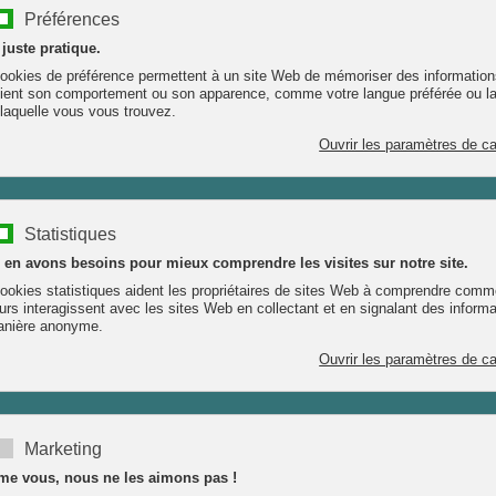
LA SÈVE DE BOULEAU FRAÎCHE
oisson sur réservation et dans la limite des stocks disponibles.
En savoir plus
 La vie en rose
l'unité
9,00 €
Contenance : 250 ml
11 produits en stock
+
–
Ajouter au panier