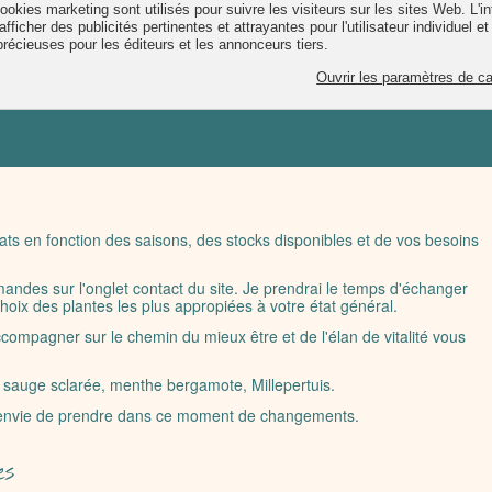
La vie en rose"
ancer lentement, craignez seulement de
sur place" proverbe chinois.
ts en fonction des saisons, des stocks disponibles et de vos besoins
andes sur l'onglet
contact
du site. Je prendrai le temps d'échanger
choix des plantes les plus appropiées à votre état général.
compagner sur le chemin du mieux être et de l'élan de vitalité vous
, sauge sclarée, menthe bergamote, Millepertuis.
z envie de prendre dans ce moment de changements.
es