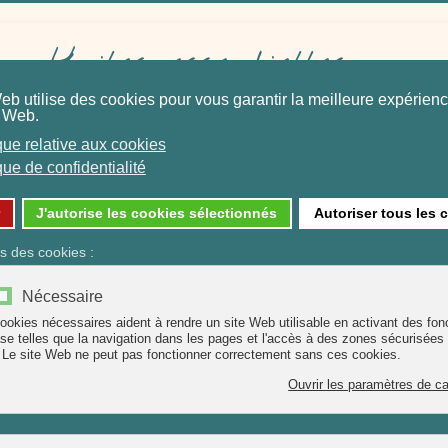
Huiles essentielles
Eaux Florales
Hydrolats
et Baumes
eliers de créations de produits bien ê
PLANTES
MAUX
LES HYDROLATS
BAUMES
Produit de saison