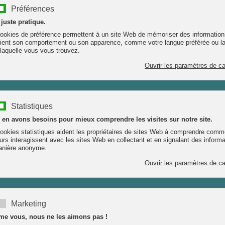
la ou recutita
es
calmant
les (voie orale)
 allergie au soleil
lles cosmétiques
itées et sensibles, urticaire
 et psycho-émotionnelles
erçu comme agressif, attitude défensive, laquelle provoque des allergies,
Suivant