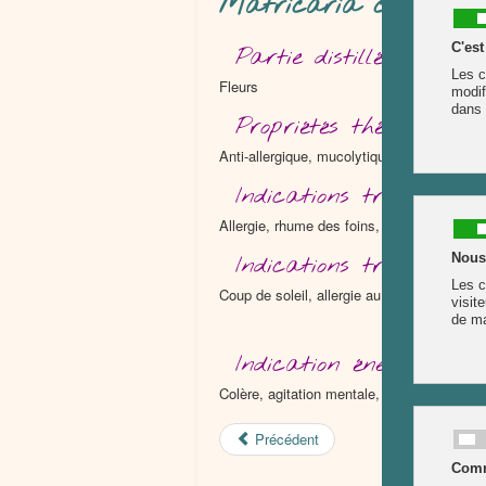
Matricaria chamomil
Partie distillée
Fleurs
Propriétés thérapeutiqu
Anti-allergique, mucolytique, apaisant et 
Indications traditionnel
Allergie, rhume des foins, ulcère gastrique,
Indications traditionne
Coup de soleil, allergie au soleil, peaux irr
Indication énergétiques
Colère, agitation mentale, environnement p
Précédent