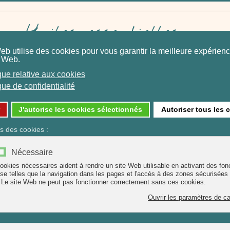
Huiles essentielles
Eaux Florales
Hydrolats
et Baumes
eliers de créations de produits bien ê
PLANTES
MAUX
LES HYDROLATS
BAUMES
icaire