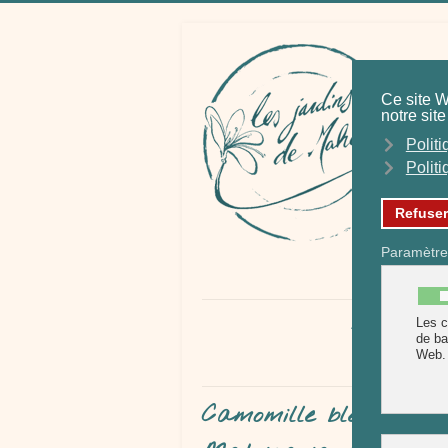
At
ACCUEIL
Camomille bleue matr