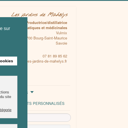
Les jardins de Mahélys
Productrice/distillatrice
Plantes aromatiques et médicinales
Vulmix
73700 Bourg-Saint-Maurice
Savoie
07 81 89 85 62
tre
LES HUILES
PRODUITS PERSONNALISÉS
Rechercher