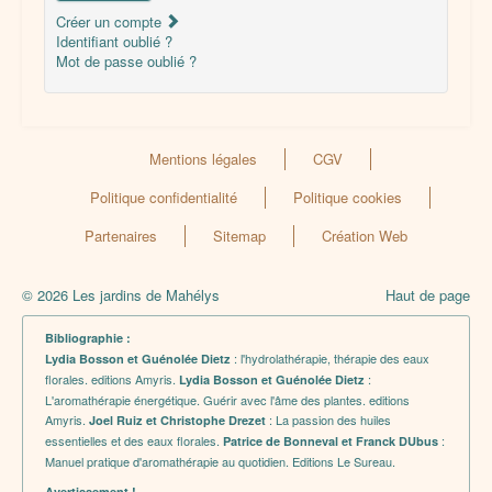
Créer un compte
Identifiant oublié ?
Mot de passe oublié ?
Mentions légales
CGV
Politique confidentialité
Politique cookies
Partenaires
Sitemap
Création Web
© 2026 Les jardins de Mahélys
Haut de page
Bibliographie :
: l'hydrolathérapie, thérapie des eaux
Lydia Bosson et Guénolée Dietz
florales. editions Amyris.
:
Lydia Bosson et Guénolée Dietz
L'aromathérapie énergétique. Guérir avec l'âme des plantes. editions
Amyris.
: La passion des huiles
Joel Ruiz et Christophe Drezet
essentielles et des eaux florales.
:
Patrice de Bonneval et Franck DUbus
Manuel pratique d'aromathérapie au quotidien. Editions Le Sureau.
Avertissement !