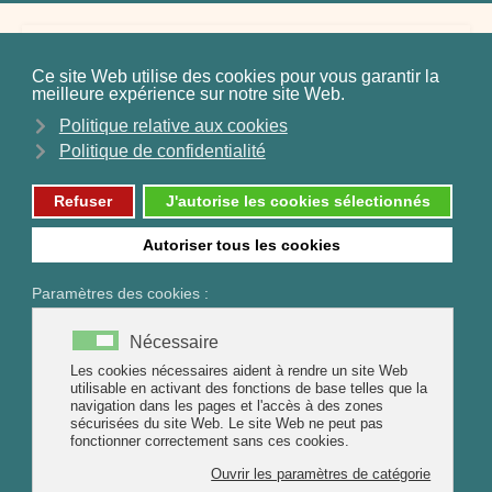
Huiles essentielles
Eaux Florales
Hydrolats
et Baumes
Les jardins de Mahélys