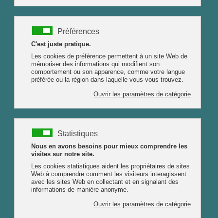
Productrice/distillatrice
Plantes aromatiques et médicinales
Vulmix
73700 Bourg-Saint-Maurice
Savoie
07 81 89 85 62
Ateliers de créations de
produits bien être
TPL_PROTOSTAR_TOGGLE_MENU
ACCUEIL
Marjolaine
PLANTES
Origanum majorana
MAUX